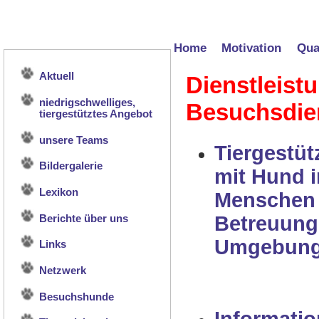
Home
Motivation
Qual
Aktuell
Dienstleist
niedrigschwelliges,
Besuchsdie
tiergestütztes Angebot
unsere Teams
Tiergestüt
Bildergalerie
mit Hund i
Lexikon
Menschen 
Betreuung
Berichte über uns
Umgebun
Links
Netzwerk
Besuchshunde