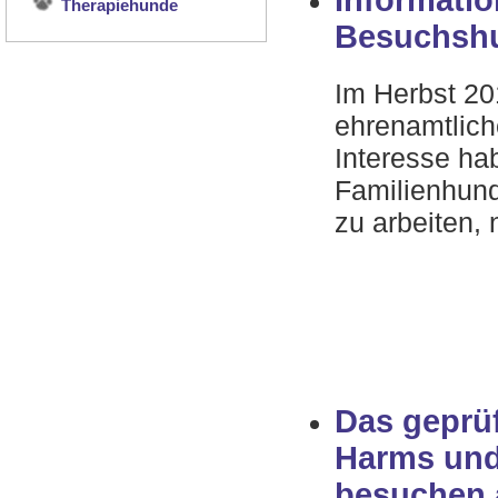
Informatio
Therapiehunde
Besuchsh
Im Herbst 20
ehrenamtlic
Interesse hab
Familienhun
zu arbeiten,
Das geprü
Harms und
besuchen 