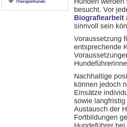
Hunden werden s
Therapiehunde
besucht. Vor je
Biografiearbeit
sinnvoll sein kön
Voraussetzung fü
entsprechende K
Voraussetzungen
Hundeführerinne
Nachhaltige posi
können jedoch n
Einsätze individ
sowie langfristi
Austausch der H
Fortbildungen ge
Hundeführer bei 