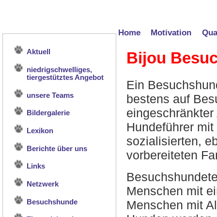
Home
Motivation
Qual
Aktuell
Bijou Besu
niedrigschwelliges,
tiergestütztes Angebot
Ein Besuchshund
unsere Teams
bestens auf Bes
eingeschränkter 
Bildergalerie
Hundeführer mit
Lexikon
sozialisierten, 
Berichte über uns
vorbereiteten Fa
Links
Besuchshundete
Netzwerk
Menschen mit ei
Menschen mit All
Besuchshunde